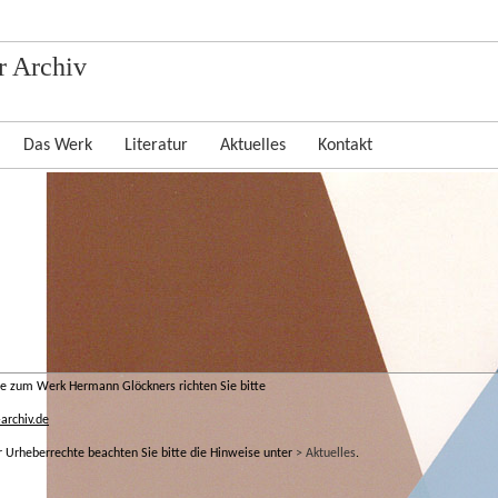
 Archiv
Das Werk
Literatur
Aktuelles
Kontakt
e zum Werk Hermann Glöckners richten Sie bitte
archiv.de
r Urheberrechte beachten Sie bitte die Hinweise unter
> Aktuelles
.